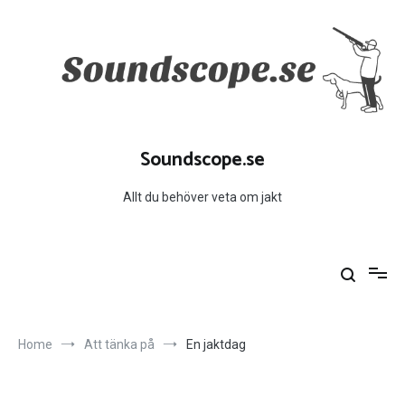
Skip
to
content
Soundscope.se
Allt du behöver veta om jakt
Home
Att tänka på
En jaktdag