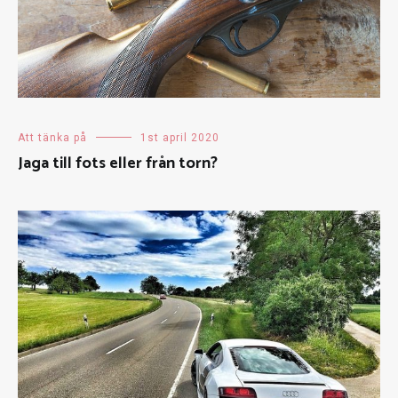
Att tänka på
1st april 2020
Jaga till fots eller från torn?