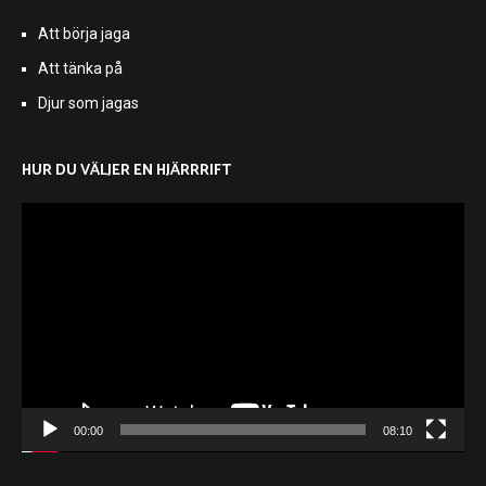
Att börja jaga
Att tänka på
Djur som jagas
HUR DU VÄLJER EN HJÄRRRIFT
Videospelare
00:00
08:10